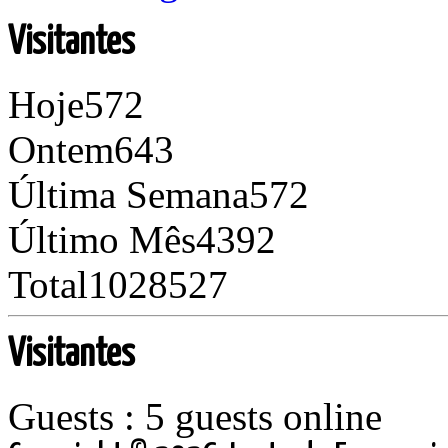
Visitantes
Hoje
572
Ontem
643
Última Semana
572
Último Mês
4392
Total
1028527
Visitantes
Guests : 5 guests online